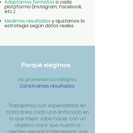
Adaptamos formatos
a cada
plataforma (Instagram, Facebook,
etc.).
Medimos resultados
y ajustamos la
estrategia según datos reales.
Porqué elegirnos
No prometemos milagros.
Construimos resultados.
Trabajamos con especialistas en
cada área, cada uno enfocado en
lo que mejor sabe hacer, con un
objetivo claro: que nuestros
clientes vendan. Entendiendo que