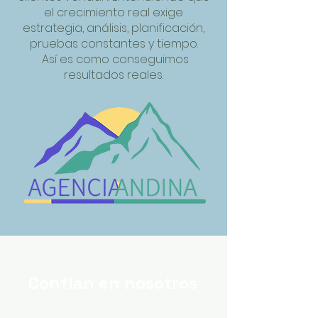
el crecimiento real exige
estrategia, análisis, planificación,
pruebas constantes y tiempo.
Así es como conseguimos
resultados reales.
Confían en nosotros